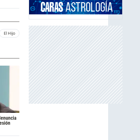
El Hijo
denuncia
esión