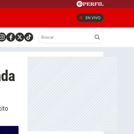
EN VIVO
nda
xito