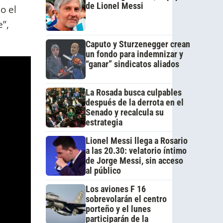
de Lionel Messi
o el
e”,
Caputo y Sturzenegger crean
un fondo para indemnizar y
“ganar” sindicatos aliados
La Rosada busca culpables
después de la derrota en el
Senado y recalcula su
estrategia
Lionel Messi llega a Rosario
a las 20.30: velatorio íntimo
de Jorge Messi, sin acceso
al público
Los aviones F 16
sobrevolarán el centro
porteño y el lunes
participarán de la