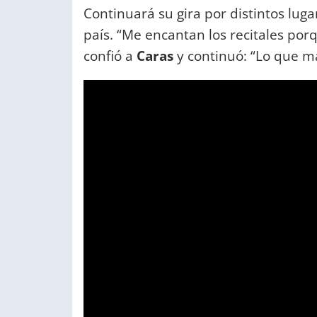
Continuará su gira por distintos luga
país. “Me encantan los recitales porq
confió a
Caras
y continuó: “Lo que m