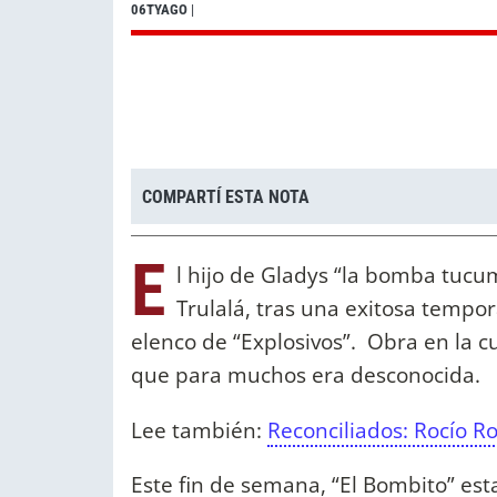
06TYAGO
|
COMPARTÍ ESTA NOTA
E
l hijo de Gladys “la bomba tuc
Trulalá, tras una exitosa tempo
elenco de “Explosivos”. Obra en la cu
que para muchos era desconocida.
Lee también:
Reconciliados: Rocío R
Este fin de semana, “El Bombito” est