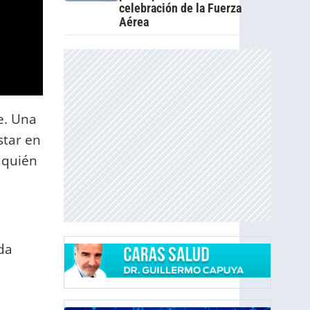
celebración de la Fuerza
Aérea
e. Una
star en
 quién
da