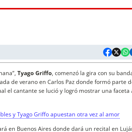
umana”,
Tyago Griffo
, comenzó la gira con su band
rada de verano en Carlos Paz donde formó parte d
al el cantante se lució y logró mostrar una faceta 
obles y Tyago Griffo apuestan otra vez al amor
ará en Buenos Aires donde dará un recital en Lujá