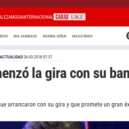
ALEZA
MODA
INTERNACIONAL
CARAS MIAMI
MESSI
MIA CAMBIASO
MARINA SEÑUK
MAGUI BRAVI
CARAS BRASIL
CARAS URUGUAY
ACTUALIDAD
26-03-2018 07:37
enzó la gira con su ba
que arrancaron con su gira y que promete un gran é