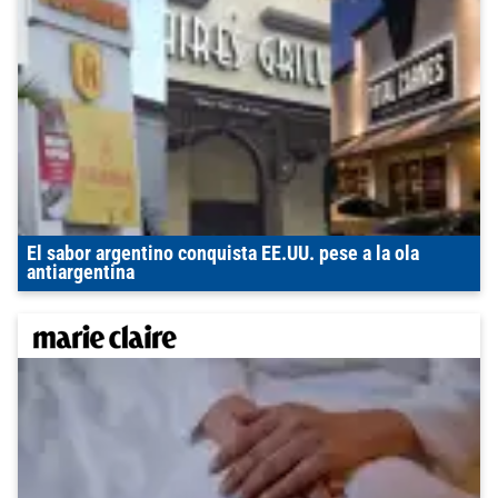
El sabor argentino conquista EE.UU. pese a la ola
antiargentina