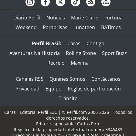
Diario Perfil
Noticias
Marie Claire
Fortuna
Weekend
Parabrisas
Lunateen
BATimes
Perfil Brasil:
Caras
Contigo
Aventuras Na Historia
Rolling Stone
Sport Buzz
Recreio
Maxima
Canales RSS
Quienes Somos
Contáctenos
Privacidad
Equipo
Reglas de participación
Tránsito
Caras - Editorial Perfil S.A.
| © Perfil.com 2006-2026 - Todos los
derechos reservados.
Editor responsable: Carlos Piro.
Registro de la propiedad intelectual número 5346433
Dirección:
California 2715
,
C1289ABI
,
CABA, Argentina
|