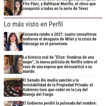
Fito Páez, y Balthazar Murillo, el chico que
conquistó a todos en la serie de Tévez
Lo más visto en Perfil
Encuesta rumbo a 2027: cuatro consultoras
midieron el desgaste de Milei y la crisis de
liderazgo en el peronismo
La historia real de "Elize: Sombras de una
mujer", la nueva película de Netflix sobre el
caso de una esposa que descuartizó a su
marido
El Senado dio media sanción a la
Inviolabilidad de la Propiedad Privada: el
Gobierno tuvo que ceder en la Ley del
Manejo del Fuego
El Gobierno perdió la pulseada del nombre: