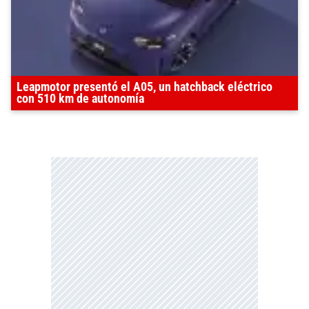
Leapmotor presentó el A05, un hatchback eléctrico
con 510 km de autonomía