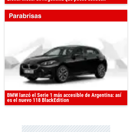
BMW lanzó el Serie 1 más accesible de Argentina: así
es el nuevo 118 BlackEdition