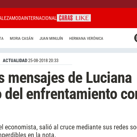
ALEZA
MODA
INTERNACIONAL
CARAS MIAMI
TA
MORIA CASÁN
JUAN MINUJÍN
HERMANA VERÓNICA
CARAS BRASIL
CARAS URUGUAY
ACTUALIDAD
25-08-2018 20:33
s mensajes de Luciana
 del enfrentamiento co
el economista, salió al cruce mediante sus redes so
mperdibles en la nota.