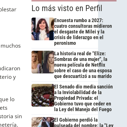
Lo más visto en Perfil
olestar
Encuesta rumbo a 2027:
cuatro consultoras midieron
el desgaste de Milei y la
crisis de liderazgo en el
peronismo
y muchos
La historia real de "Elize:
Sombras de una mujer", la
nueva película de Netflix
udicaron
sobre el caso de una esposa
terio y
que descuartizó a su marido
El Senado dio media sanción
a la Inviolabilidad de la
Propiedad Privada: el
que lo
Gobierno tuvo que ceder en
ets
la Ley del Manejo del Fuego
toria sin
El Gobierno perdió la
metería.
pulseada del nombre: la "Ley