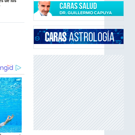
es de los
6