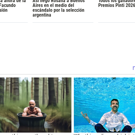
a ahora de la
Así llegó Rosalía a Buenos
Todos los ganador
 Facundo
Aires en el medio del
Premios Pinti 202
sión
escándalo por la selección
argentina