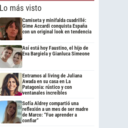
Lo más visto
Camiseta y minifalda cuadrillé:
Gime Accardi conquista España
con un original look en tendencia
Así está hoy Faustino, el hijo de
Eva Bargiela y Gianluca Simeone
Entramos al living de Juliana
Awada en su casa en La
Patagonia: rústico y con
ventanales increíbles
Sofía Aldrey compartió una
reflexión a un mes de ser madre
de Marco: “Fue aprender a
confiar”