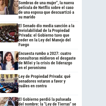
Sombras de una mujer", la nueva
película de Netflix sobre el caso
de una esposa que descuartizó a
su marido
El Senado dio media sanción a la
Inviolabilidad de la Propiedad
Privada: el Gobierno tuvo que
ceder en la Ley del Manejo del
Fuego
Encuesta rumbo a 2027: cuatro
consultoras midieron el desgaste
de Milei y la crisis de liderazgo
en el peronismo
Ley de Propiedad Privada: qué
senadores votaron a favor y
cuáles en contra
El Gobierno perdió la pulseada
del nombre: la "Ley de Tierras" se