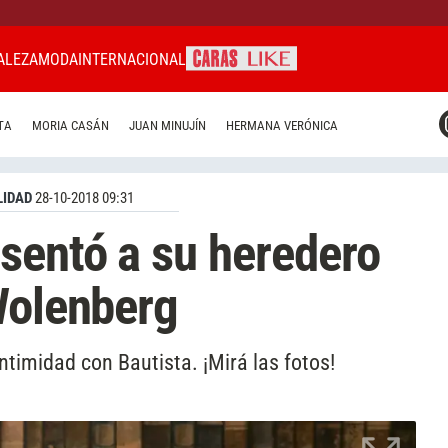
ALEZA
MODA
INTERNACIONAL
CARAS MIAMI
TA
MORIA CASÁN
JUAN MINUJÍN
HERMANA VERÓNICA
CARAS BRASIL
CARAS URUGUAY
IDAD
28-10-2018 09:31
sentó a su heredero
Wolenberg
intimidad con Bautista. ¡Mirá las fotos!