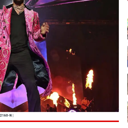
2160-N
|