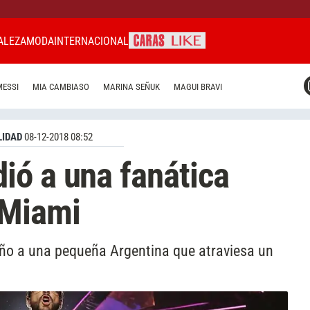
ALEZA
MODA
INTERNACIONAL
CARAS MIAMI
MESSI
MIA CAMBIASO
MARINA SEÑUK
MAGUI BRAVI
CARAS BRASIL
CARAS URUGUAY
IDAD
08-12-2018 08:52
ió a una fanática
 Miami
eño a una pequeña Argentina que atraviesa un