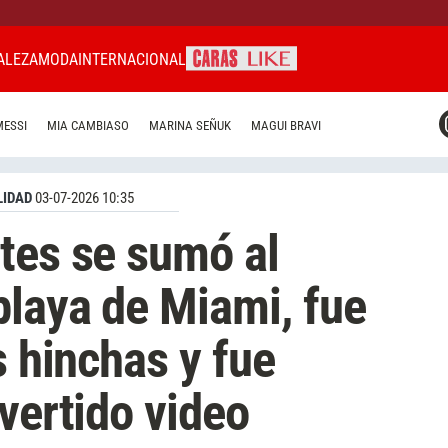
ALEZA
MODA
INTERNACIONAL
CARAS MIAMI
MESSI
MIA CAMBIASO
MARINA SEÑUK
MAGUI BRAVI
CARAS BRASIL
CARAS URUGUAY
IDAD
03-07-2026 10:35
tes se sumó al
playa de Miami, fue
s hinchas y fue
vertido video