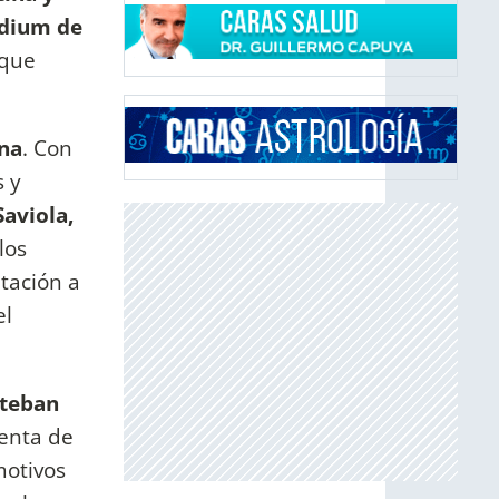
adium de
 que
na
. Con
s y
Saviola,
los
tación a
el
steban
uenta de
motivos