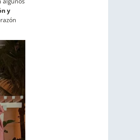
n algunos
ón y
orazón