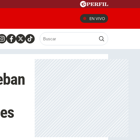
EN VIVO
eban
tes