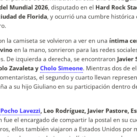
 del Mundial 2026
, disputado en el
Hard Rock St
ciudad de Florida
, y ocurrió una cumbre histórica
ro.
n la camiseta se volvieron a ver en una
íntima ce
 vino
en la mano, sonrieron para las redes sociale
es. De izquierda a derecha, se encontraron
Javier 
blo Zavaleta y
Cholo Simeone
. Mientras dos de el
comentaristas, el segundo y cuarto llevan represen
a a su hijo Giuliano en su participación dentro d
n
Pocho Lavezzi
, Leo Rodríguez, Javier Pastore, E
n fue el encargado de compartir la postal en su c
ros, ellos también viajaron a Estados Unidos por 