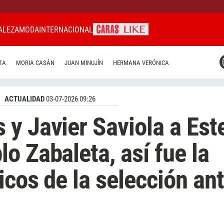
ALEZA
MODA
INTERNACIONAL
CARAS MIAMI
TA
MORIA CASÁN
JUAN MINUJÍN
HERMANA VERÓNICA
CARAS BRASIL
CARAS URUGUAY
ACTUALIDAD
03-07-2026 09:26
y Javier Saviola a Est
o Zabaleta, así fue la
icos de la selección an