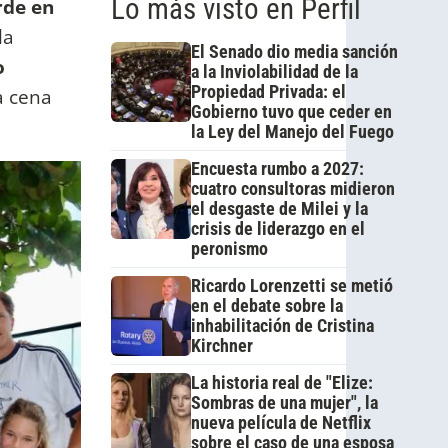
Lo más visto en Perfil
rde en
la
El Senado dio media sanción
o
a la Inviolabilidad de la
Propiedad Privada: el
a cena
Gobierno tuvo que ceder en
la Ley del Manejo del Fuego
Encuesta rumbo a 2027:
cuatro consultoras midieron
el desgaste de Milei y la
crisis de liderazgo en el
peronismo
Ricardo Lorenzetti se metió
en el debate sobre la
inhabilitación de Cristina
Kirchner
La historia real de "Elize:
Sombras de una mujer", la
nueva película de Netflix
sobre el caso de una esposa