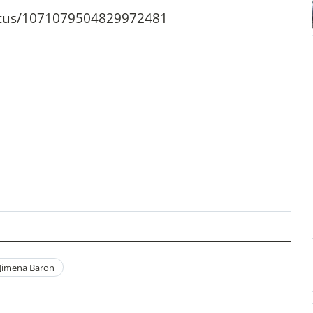
tatus/1071079504829972481
Jimena Baron