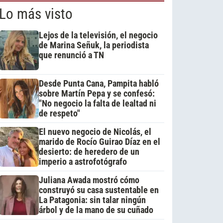
Lo más visto
Lejos de la televisión, el negocio
de Marina Señuk, la periodista
que renunció a TN
Desde Punta Cana, Pampita habló
sobre Martín Pepa y se confesó:
"No negocio la falta de lealtad ni
de respeto"
El nuevo negocio de Nicolás, el
marido de Rocío Guirao Díaz en el
desierto: de heredero de un
imperio a astrofotógrafo
Juliana Awada mostró cómo
construyó su casa sustentable en
La Patagonia: sin talar ningún
árbol y de la mano de su cuñado