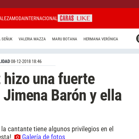
ALEZA
MODA
INTERNACIONAL
CARAS MIAMI
 SEÑUK
VALERIA MAZZA
MARU BOTANA
HERMANA VERÓNICA
CARAS BRASIL
CARAS URUGUAY
IDAD
08-12-2018 18:46
hizo una fuerte
 Jimena Barón y ella
a cantante tiene algunos privilegios en el
esta!
Galería de fotos