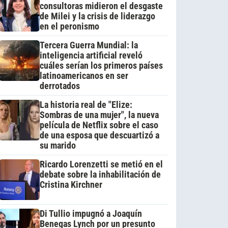
consultoras midieron el desgaste
de Milei y la crisis de liderazgo
en el peronismo
Tercera Guerra Mundial: la
inteligencia artificial reveló
cuáles serían los primeros países
latinoamericanos en ser
derrotados
La historia real de "Elize:
Sombras de una mujer", la nueva
película de Netflix sobre el caso
de una esposa que descuartizó a
su marido
Ricardo Lorenzetti se metió en el
debate sobre la inhabilitación de
Cristina Kirchner
Di Tullio impugnó a Joaquín
Benegas Lynch por un presunto