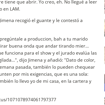
e tiene que abrir. Yo creo, eh. No llegué a leer
jo en LAM.
 Jimena recogió el guante y le contestó a
 pregúntale a produccion, bah a tu marido
 tirar buena onda que andar tirando mier...
e funciona para el show y el jurado evalúa las
gilada...", dijo Jimena y añadió: "Dato de color,
a semana pasada, también lo pueden chequear
unten por mis exigencias, que es una sola:
ambién lo llevo yo de mi casa, en la cartera y
tatus/1071078974061797377