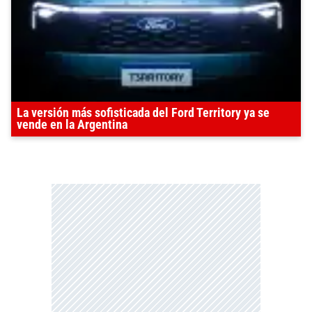
La versión más sofisticada del Ford Territory ya se
vende en la Argentina