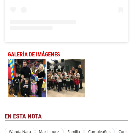
GALERÍA DE IMÁGENES
EN ESTA NOTA
Wanda Nara
Maxi Lopez
Familia
Cumpleaños
Constan