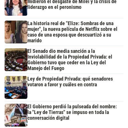
midieron el desgaste de Milei y la crisis de
liderazgo en el peronismo
La historia real de "Elize: Sombras de una
mujer", la nueva película de Netflix sobre el
caso de una esposa que descuartizó a su
marido
El Senado dio media sanción a la
Inviolabilidad de la Propiedad Privada: el
Gobierno tuvo que ceder en la Ley del
Manejo del Fuego
Ley de Propiedad Privada: qué senadores
votaron a favor y cuáles en contra
El Gobierno perdió la pulseada del nombre:
la "Ley de Tierras" se impuso en toda la
conversación digital