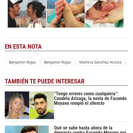
EN ESTA NOTA
Benjamin Rojas
Benjamin Rojas
Martina Sanchez Acosta
R
TAMBIÉN TE PUEDE INTERESAR
“Tengo errores como cualquiera”:
Candela Arizaga, la novia de Facundo
Moyano rompió el silencio
Qué se sabe hasta ahora de la
denuncia contra Facundo Moyano por