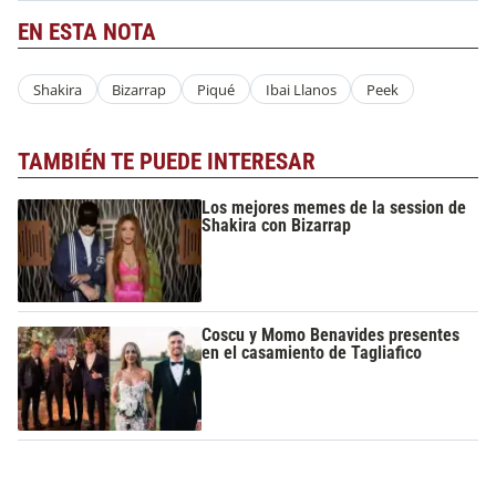
EN ESTA NOTA
Shakira
Bizarrap
Piqué
Ibai Llanos
Peek
TAMBIÉN TE PUEDE INTERESAR
Los mejores memes de la session de
Shakira con Bizarrap
Coscu y Momo Benavides presentes
en el casamiento de Tagliafico