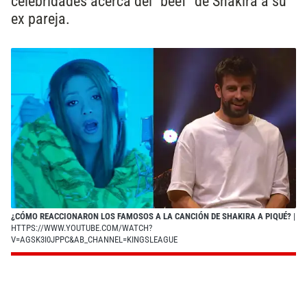
celebridades acerca del “beef” de Shakira a su
ex pareja.
¿CÓMO REACCIONARON LOS FAMOSOS A LA CANCIÓN DE SHAKIRA A PIQUÉ?
|
HTTPS://WWW.YOUTUBE.COM/WATCH?
V=AGSK3I0JPPC&AB_CHANNEL=KINGSLEAGUE