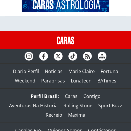
Diario Perfil
Noticias
Marie Claire
Fortuna
Weekend
Parabrisas
Lunateen
BATimes
Perfil Brasil:
Caras
Contigo
Aventuras Na Historia
Rolling Stone
Sport Buzz
Recreio
Maxima
Canales RSS
Quienes Somos
Contáctenos