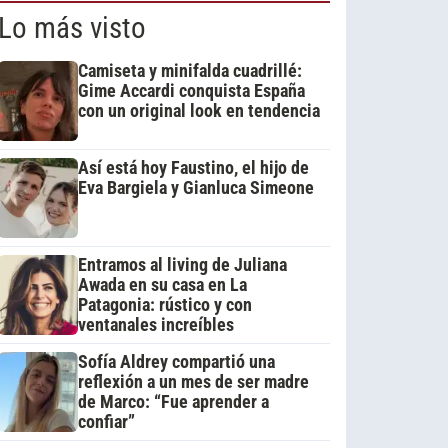
Lo más visto
Camiseta y minifalda cuadrillé:
Gime Accardi conquista España
con un original look en tendencia
Así está hoy Faustino, el hijo de
Eva Bargiela y Gianluca Simeone
Entramos al living de Juliana
Awada en su casa en La
Patagonia: rústico y con
ventanales increíbles
Sofía Aldrey compartió una
reflexión a un mes de ser madre
de Marco: “Fue aprender a
confiar”