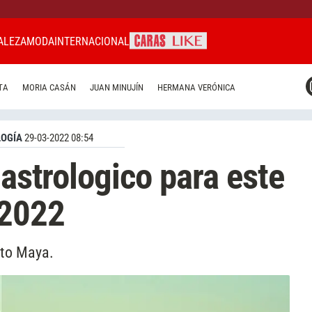
ALEZA
MODA
INTERNACIONAL
CARAS MIAMI
TA
MORIA CASÁN
JUAN MINUJÍN
HERMANA VERÓNICA
CARAS BRASIL
CARAS URUGUAY
OGÍA
29-03-2022 08:54
 astrologico para este
 2022
ito Maya.