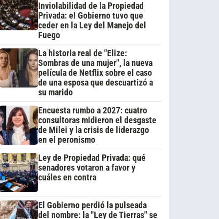
Inviolabilidad de la Propiedad
Privada: el Gobierno tuvo que
ceder en la Ley del Manejo del
Fuego
La historia real de "Elize:
Sombras de una mujer", la nueva
película de Netflix sobre el caso
de una esposa que descuartizó a
su marido
Encuesta rumbo a 2027: cuatro
consultoras midieron el desgaste
de Milei y la crisis de liderazgo
en el peronismo
Ley de Propiedad Privada: qué
senadores votaron a favor y
cuáles en contra
El Gobierno perdió la pulseada
del nombre: la "Ley de Tierras" se