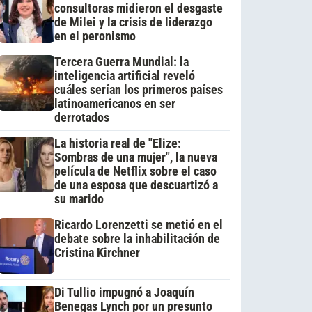
consultoras midieron el desgaste
de Milei y la crisis de liderazgo
en el peronismo
Tercera Guerra Mundial: la
inteligencia artificial reveló
cuáles serían los primeros países
latinoamericanos en ser
derrotados
La historia real de "Elize:
Sombras de una mujer", la nueva
película de Netflix sobre el caso
de una esposa que descuartizó a
su marido
Ricardo Lorenzetti se metió en el
debate sobre la inhabilitación de
Cristina Kirchner
Di Tullio impugnó a Joaquín
Benegas Lynch por un presunto