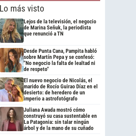
Lo más visto
Lejos de la televisión, el negocio
de Marina Señuk, la periodista
que renunció a TN
Desde Punta Cana, Pampita habló
sobre Martín Pepa y se confesó:
"No negocio la falta de lealtad ni
de respeto"
El nuevo negocio de Nicolás, el
marido de Rocío Guirao Díaz en el
desierto: de heredero de un
imperio a astrofotógrafo
Juliana Awada mostró cómo
construyó su casa sustentable en
La Patagonia: sin talar ningún
árbol y de la mano de su cuñado