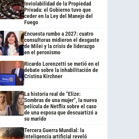
Inviolabilidad de la Propiedad
Privada: el Gobierno tuvo que
ceder en la Ley del Manejo del
Fuego
Encuesta rumbo a 2027: cuatro
consultoras midieron el desgaste
de Milei y la crisis de liderazgo
en el peronismo
Ricardo Lorenzetti se metió en el
debate sobre la inhabilitación de
Cristina Kirchner
La historia real de "Elize:
Sombras de una mujer", la nueva
película de Netflix sobre el caso
de una esposa que descuartizó a
su marido
Tercera Guerra Mundial: la
inteligencia artificial reveló