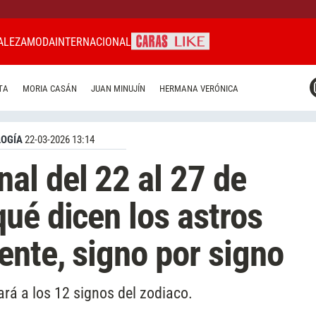
ALEZA
MODA
INTERNACIONAL
CARAS MIAMI
TA
MORIA CASÁN
JUAN MINUJÍN
HERMANA VERÓNICA
CARAS BRASIL
CARAS URUGUAY
OGÍA
22-03-2026 13:14
l del 22 al 27 de
ué dicen los astros
nte, signo por signo
ará a los 12 signos del zodiaco.