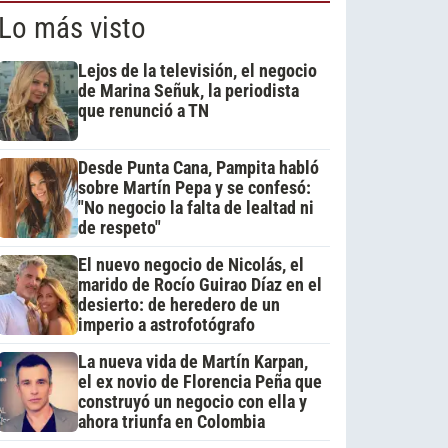
Lo más visto
Lejos de la televisión, el negocio
de Marina Señuk, la periodista
que renunció a TN
Desde Punta Cana, Pampita habló
sobre Martín Pepa y se confesó:
"No negocio la falta de lealtad ni
de respeto"
El nuevo negocio de Nicolás, el
marido de Rocío Guirao Díaz en el
desierto: de heredero de un
imperio a astrofotógrafo
La nueva vida de Martín Karpan,
el ex novio de Florencia Peña que
construyó un negocio con ella y
ahora triunfa en Colombia