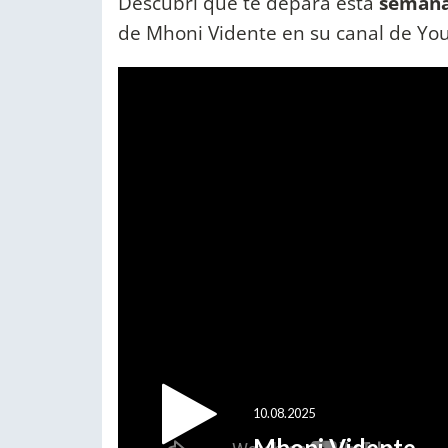
Descubrí qué te depara esta
semana 
de Mhoni Vidente en su canal de Yo