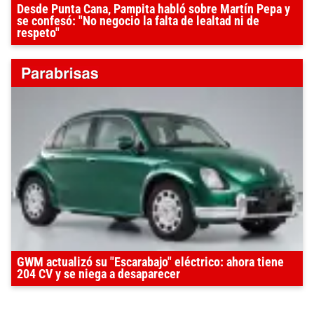
Desde Punta Cana, Pampita habló sobre Martín Pepa y
se confesó: "No negocio la falta de lealtad ni de
respeto"
GWM actualizó su "Escarabajo" eléctrico: ahora tiene
204 CV y se niega a desaparecer