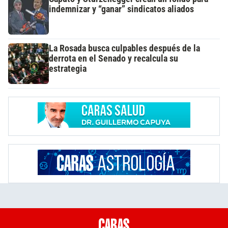
indemnizar y “ganar” sindicatos aliados
La Rosada busca culpables después de la
derrota en el Senado y recalcula su
estrategia