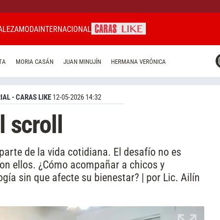
ALEZA
MODA
INTERNACIONAL
CARAS MIAMI
TA
MORIA CASÁN
JUAN MINUJÍN
HERMANA VERÓNICA
CARAS BRASIL
CARAS URUGUAY
IAL - CARAS LIKE
12-05-2026 14:32
l scroll
arte de la vida cotidiana. El desafío no es
 con ellos. ¿Cómo acompañar a chicos y
ía sin que afecte su bienestar? | por Lic. Ailín