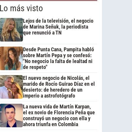
Lo más visto
Lejos de la televisión, el negocio
de Marina Señuk, la periodista
que renunció a TN
Desde Punta Cana, Pampita habló
sobre Martín Pepa y se confesó:
"No negocio la falta de lealtad ni
de respeto"
El nuevo negocio de Nicolás, el
marido de Rocío Guirao Díaz en el
desierto: de heredero de un
imperio a astrofotógrafo
La nueva vida de Martín Karpan,
el ex novio de Florencia Peña que
construyó un negocio con ella y
ahora triunfa en Colombia