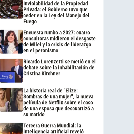
Inviolabilidad de la Propiedad
Privada: el Gobierno tuvo que
ceder en la Ley del Manejo del
Fuego
Encuesta rumbo a 2027: cuatro
consultoras midieron el desgaste
de Milei y la crisis de liderazgo
en el peronismo
Ricardo Lorenzetti se metió en el
debate sobre la inhabilitación de
Cristina Kirchner
La historia real de "Elize:
Sombras de una mujer", la nueva
película de Netflix sobre el caso
de una esposa que descuartizó a
su marido
Tercera Guerra Mundial: la
inteligencia artificial reveló