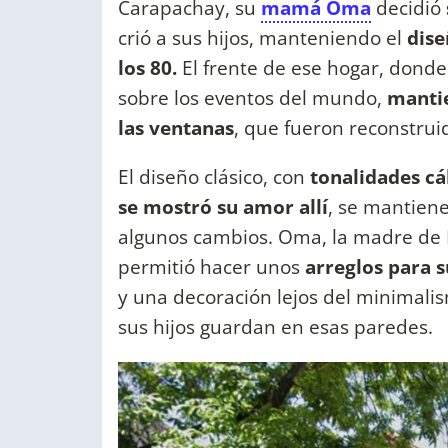
Carapachay, su
mamá Oma
decidió
crió a sus hijos, manteniendo el
dise
los 80.
El frente de ese hogar, donde
sobre los eventos del mundo,
mantie
las ventanas
, que fueron reconstrui
El diseño clásico, con
tonalidades cá
se mostró su amor allí
, se mantiene
algunos cambios. Oma, la madre de Ma
permitió hacer unos
arreglos para 
y una decoración lejos del minimalis
sus hijos guardan en esas paredes.