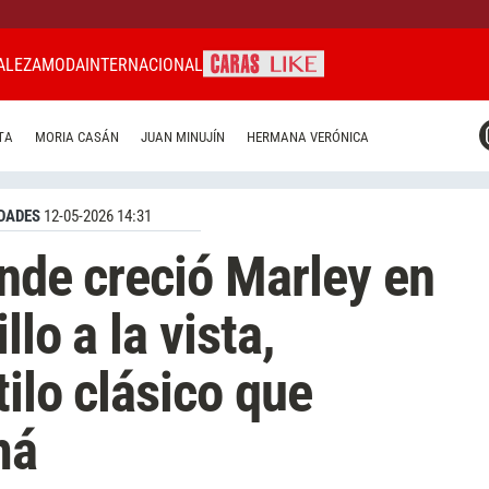
ALEZA
MODA
INTERNACIONAL
CARAS MIAMI
TA
MORIA CASÁN
JUAN MINUJÍN
HERMANA VERÓNICA
CARAS BRASIL
CARAS URUGUAY
DADES
12-05-2026 14:31
onde creció Marley en
lo a la vista,
ilo clásico que
má