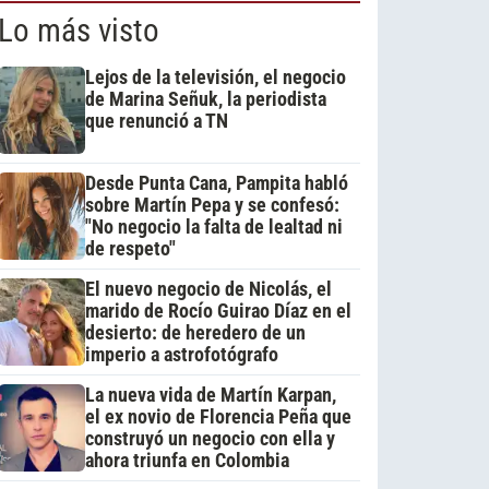
Lo más visto
Lejos de la televisión, el negocio
de Marina Señuk, la periodista
que renunció a TN
Desde Punta Cana, Pampita habló
sobre Martín Pepa y se confesó:
"No negocio la falta de lealtad ni
de respeto"
El nuevo negocio de Nicolás, el
marido de Rocío Guirao Díaz en el
desierto: de heredero de un
imperio a astrofotógrafo
La nueva vida de Martín Karpan,
el ex novio de Florencia Peña que
construyó un negocio con ella y
ahora triunfa en Colombia