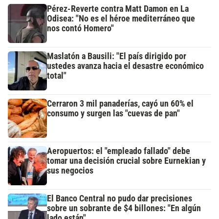
Pérez-Reverte contra Matt Damon en La
Odisea: "No es el héroe mediterráneo que
nos contó Homero"
Maslatón a Bausili: "El país dirigido por
ustedes avanza hacia el desastre económico
total"
Cerraron 3 mil panaderías, cayó un 60% el
consumo y surgen las "cuevas de pan"
Aeropuertos: el "empleado fallado" debe
tomar una decisión crucial sobre Eurnekian y
sus negocios
El Banco Central no pudo dar precisiones
sobre un sobrante de $4 billones: "En algún
lado están"