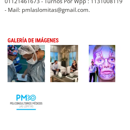
01121461673 - Turnos Por Wpp : 1131008119
- Mail:
pmlaslomitas@gmail.com
.
GALERÍA DE IMÁGENES