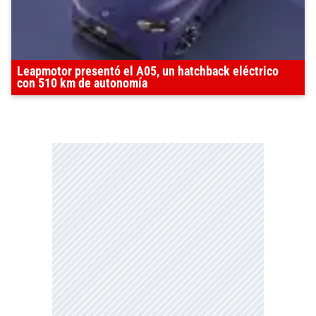
Leapmotor presentó el A05, un hatchback eléctrico
con 510 km de autonomía