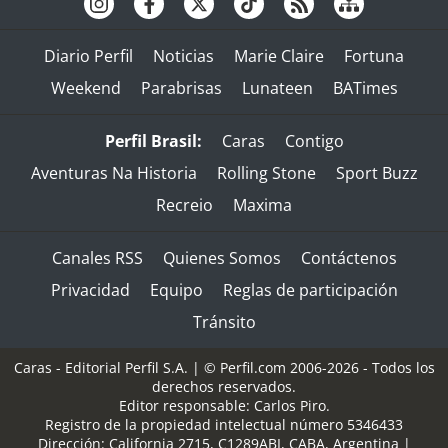
Diario Perfil
Noticias
Marie Claire
Fortuna
Weekend
Parabrisas
Lunateen
BATimes
Perfil Brasil:
Caras
Contigo
Aventuras Na Historia
Rolling Stone
Sport Buzz
Recreio
Maxima
Canales RSS
Quienes Somos
Contáctenos
Privacidad
Equipo
Reglas de participación
Tránsito
Caras - Editorial Perfil S.A.
| © Perfil.com 2006-2026 - Todos los
derechos reservados.
Editor responsable: Carlos Piro.
Registro de la propiedad intelectual número 5346433
Dirección:
California 2715
,
C1289ABI
,
CABA, Argentina
|