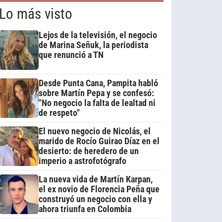
Lo más visto
Lejos de la televisión, el negocio
de Marina Señuk, la periodista
que renunció a TN
Desde Punta Cana, Pampita habló
sobre Martín Pepa y se confesó:
"No negocio la falta de lealtad ni
de respeto"
El nuevo negocio de Nicolás, el
marido de Rocío Guirao Díaz en el
desierto: de heredero de un
imperio a astrofotógrafo
La nueva vida de Martín Karpan,
el ex novio de Florencia Peña que
construyó un negocio con ella y
ahora triunfa en Colombia