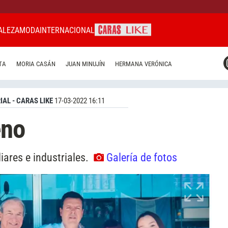
ALEZA
MODA
INTERNACIONAL
CARAS MIAMI
TA
MORIA CASÁN
JUAN MINUJÍN
HERMANA VERÓNICA
CARAS BRASIL
CARAS URUGUAY
IAL - CARAS LIKE
17-03-2022 16:11
eno
iares e industriales.
Galería de fotos