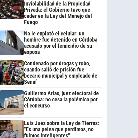
Inviolabilidad de la Propiedad
Privada: el Gobierno tuvo que
ceder en la Ley del Manejo del
Fuego
No le explotó el celular: un
hombre fue detenido en Córdoba
acusado por el femicidio de su
esposa
Condenado por drogas y robo,
cuando salió de prisión fue
becario municipal y empleado de
Senaf
Guillermo Arias, juez electoral de
Córdoba: no cesa la polémica por
el concurso
Luis Juez sobre la Ley de Tierras:
"Es una pelea que perdimos, no
fuimos inteligentes"