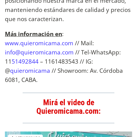
posicionando nuestra marca en el mercado,
manteniendo estándares de calidad y precios
que nos caracterizan.
Más información en
:
www.quieromicama.com
// Mail:
info@quieromicama.com
// Tel-WhatsApp:
11
51492844
– 1161483543 // IG:
@
quieromicama
// Showroom: Av. Córdoba
6081, CABA.
Mirá el video de
Quieromicama.com: