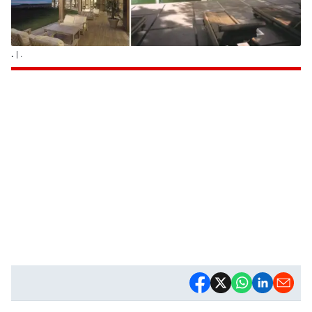
.
| .