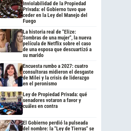
Inviolabilidad de la Propiedad
Privada: el Gobierno tuvo que
ceder en la Ley del Manejo del
Fuego
La historia real de "Elize:
Sombras de una mujer", la nueva
película de Netflix sobre el caso
de una esposa que descuartizó a
su marido
Encuesta rumbo a 2027: cuatro
consultoras midieron el desgaste
de Milei y la crisis de liderazgo
en el peronismo
Ley de Propiedad Privada: qué
senadores votaron a favor y
cuáles en contra
El Gobierno perdió la pulseada
del nombre: la "Ley de Tierras" se