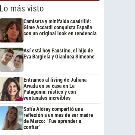
Lo más visto
Camiseta y minifalda cuadrillé:
Gime Accardi conquista España
con un original look en tendencia
Así está hoy Faustino, el hijo de
Eva Bargiela y Gianluca Simeone
Entramos al living de Juliana
Awada en su casa en La
Patagonia: rústico y con
ventanales increíbles
Sofía Aldrey compartió una
reflexión a un mes de ser madre
de Marco: “Fue aprender a
confiar”