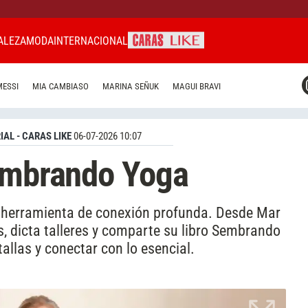
ALEZA
MODA
INTERNACIONAL
CARAS MIAMI
MESSI
MIA CAMBIASO
MARINA SEÑUK
MAGUI BRAVI
CARAS BRASIL
CARAS URUGUAY
IAL - CARAS LIKE
06-07-2026 10:07
Sembrando Yoga
a herramienta de conexión profunda. Desde Mar
s, dicta talleres y comparte su libro Sembrando
allas y conectar con lo esencial.