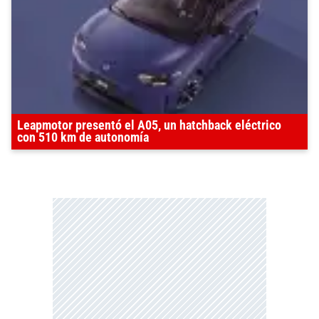
Leapmotor presentó el A05, un hatchback eléctrico
con 510 km de autonomía