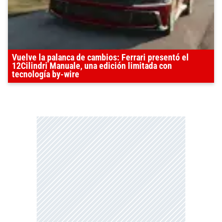
Vuelve la palanca de cambios: Ferrari presentó el
12Cilindri Manuale, una edición limitada con
tecnología by-wire