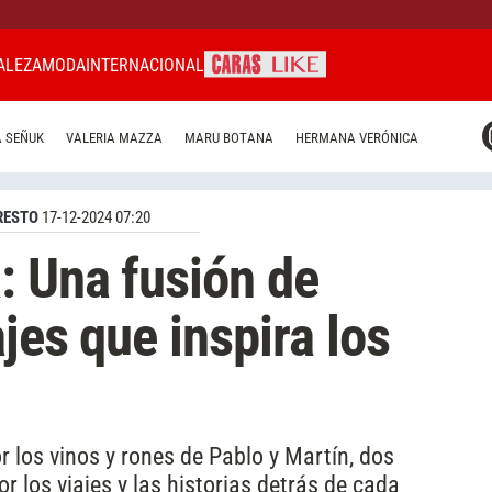
ALEZA
MODA
INTERNACIONAL
CARAS MIAMI
 SEÑUK
VALERIA MAZZA
MARU BOTANA
HERMANA VERÓNICA
CARAS BRASIL
CARAS URUGUAY
RESTO
17-12-2024 07:20
: Una fusión de
ajes que inspira los
r los vinos y rones de Pablo y Martín, dos
los viajes y las historias detrás de cada