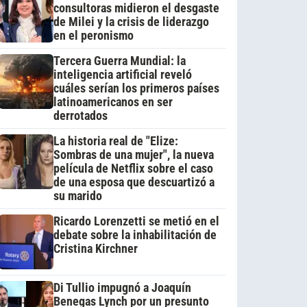
consultoras midieron el desgaste
de Milei y la crisis de liderazgo
en el peronismo
Tercera Guerra Mundial: la
inteligencia artificial reveló
cuáles serían los primeros países
latinoamericanos en ser
derrotados
La historia real de "Elize:
Sombras de una mujer", la nueva
película de Netflix sobre el caso
de una esposa que descuartizó a
su marido
Ricardo Lorenzetti se metió en el
debate sobre la inhabilitación de
Cristina Kirchner
Di Tullio impugnó a Joaquín
Benegas Lynch por un presunto