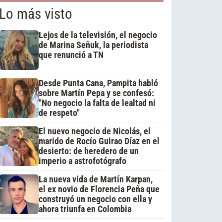
Lo más visto
Lejos de la televisión, el negocio
de Marina Señuk, la periodista
que renunció a TN
Desde Punta Cana, Pampita habló
sobre Martín Pepa y se confesó:
"No negocio la falta de lealtad ni
de respeto"
El nuevo negocio de Nicolás, el
marido de Rocío Guirao Díaz en el
desierto: de heredero de un
imperio a astrofotógrafo
La nueva vida de Martín Karpan,
el ex novio de Florencia Peña que
construyó un negocio con ella y
ahora triunfa en Colombia