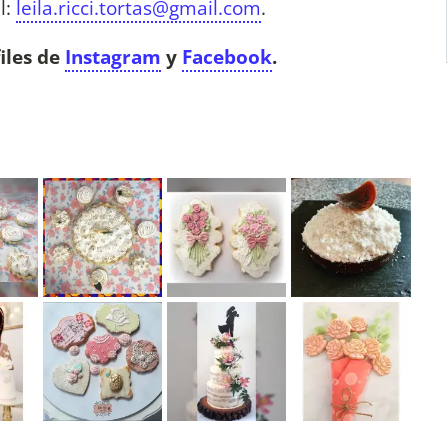
l:
leila.ricci.tortas@gmail.com
.
iles de
Instagram
y
Facebook
.