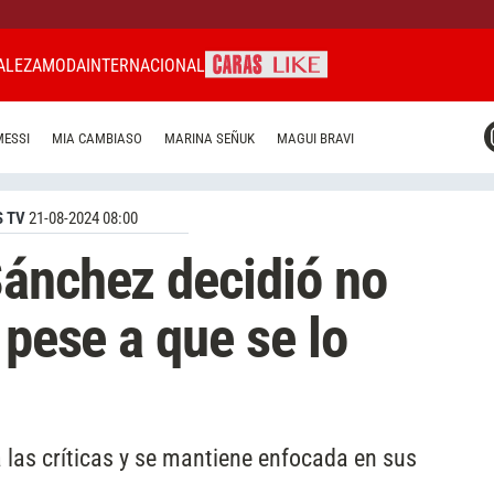
ALEZA
MODA
INTERNACIONAL
CARAS MIAMI
MESSI
MIA CAMBIASO
MARINA SEÑUK
MAGUI BRAVI
CARAS BRASIL
CARAS URUGUAY
 TV
21-08-2024 08:00
Sánchez decidió no
 pese a que se lo
 las críticas y se mantiene enfocada en sus