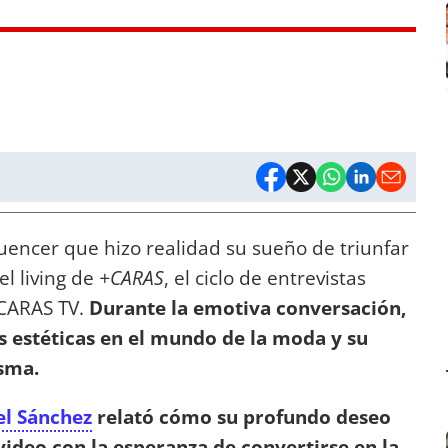
luencer que hizo realidad su sueño de triunfar
el living de
+CARAS
, el ciclo de entrevistas
CARAS TV.
Durante la emotiva conversación,
s estéticas en el mundo de la moda y su
isma.
l Sánchez
relató cómo su profundo deseo
video con la esperanza de convertirse en la