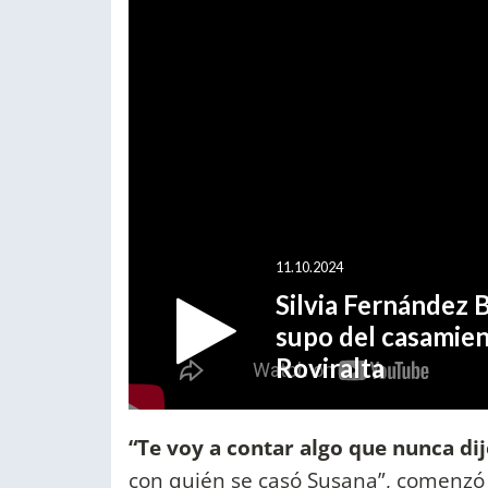
“Te voy a contar algo que nunca di
con quién se casó Susana”, comenzó S