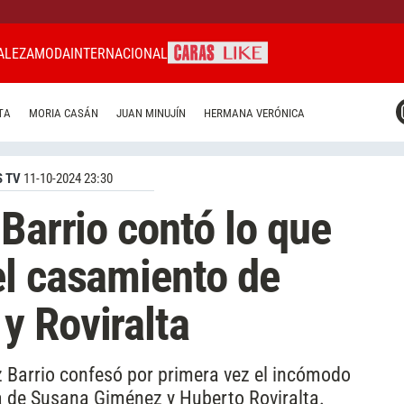
ALEZA
MODA
INTERNACIONAL
CARAS MIAMI
TA
MORIA CASÁN
JUAN MINUJÍN
HERMANA VERÓNICA
CARAS BRASIL
CARAS URUGUAY
 TV
11-10-2024 23:30
Barrio contó lo que
el casamiento de
y Roviralta
z Barrio confesó por primera vez el incómodo
 de Susana Giménez y Huberto Roviralta.