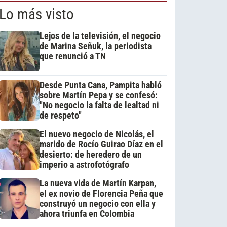
Lo más visto
Lejos de la televisión, el negocio
de Marina Señuk, la periodista
que renunció a TN
Desde Punta Cana, Pampita habló
sobre Martín Pepa y se confesó:
"No negocio la falta de lealtad ni
de respeto"
El nuevo negocio de Nicolás, el
marido de Rocío Guirao Díaz en el
desierto: de heredero de un
imperio a astrofotógrafo
La nueva vida de Martín Karpan,
el ex novio de Florencia Peña que
construyó un negocio con ella y
ahora triunfa en Colombia