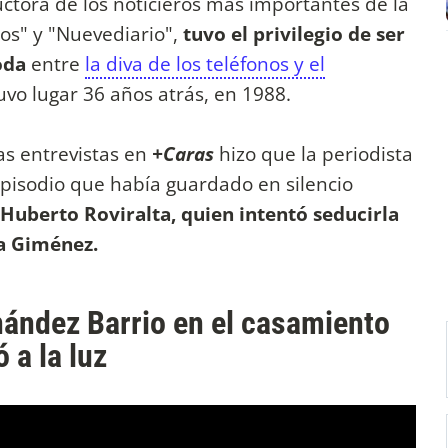
uctora de los noticieros más importantes de la
os" y "Nuevediario",
tuvo el privilegio de ser
oda
entre
la diva de los teléfonos y el
tuvo lugar 36 años atrás, en 1988.
as entrevistas en
+Caras
hizo que la periodista
episodio que había guardado en silencio
 Huberto Roviralta,
quien
intentó seducirla
na Giménez.
nández Barrio en el casamiento
 a la luz