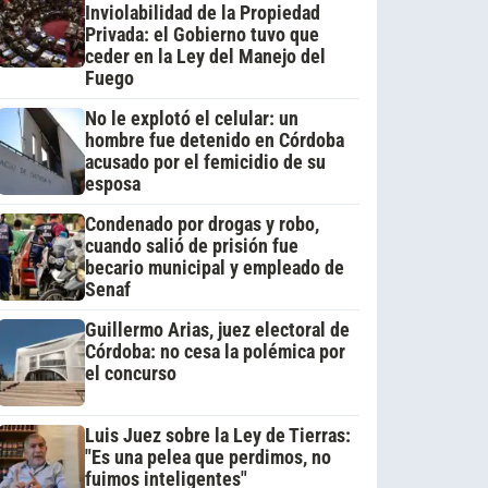
Inviolabilidad de la Propiedad
Privada: el Gobierno tuvo que
ceder en la Ley del Manejo del
Fuego
No le explotó el celular: un
hombre fue detenido en Córdoba
acusado por el femicidio de su
esposa
Condenado por drogas y robo,
cuando salió de prisión fue
becario municipal y empleado de
Senaf
Guillermo Arias, juez electoral de
Córdoba: no cesa la polémica por
el concurso
Luis Juez sobre la Ley de Tierras:
"Es una pelea que perdimos, no
fuimos inteligentes"