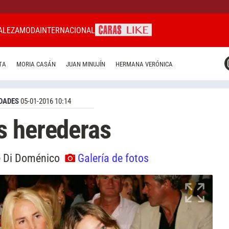
ALEZA
MODA
INTERNACIONAL
CARAS MIAMI
TA
MORIA CASÁN
JUAN MINUJÍN
HERMANA VERÓNICA
CARAS BRASIL
CARAS URUGUAY
DADES
05-01-2016 10:14
s herederas
e Di Doménico
Galería de fotos