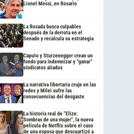
Lionel Messi, en Rosario
La Rosada busca culpables
después de la derrota en el
Senado y recalcula su estrategia
Caputo y Sturzenegger crean un
fondo para indemnizar y “ganar”
sindicatos aliados
La narrativa libertaria cruje en las
redes y Milei sufre las
consecuencias del desgaste
La historia real de "Elize:
Sombras de una mujer", la nueva
película de Netflix sobre el caso
de una esposa que descuartizó a