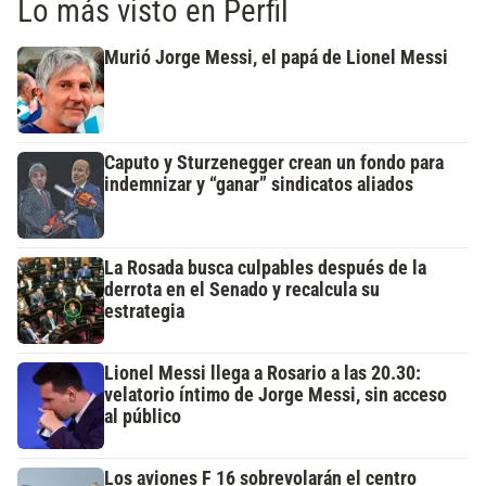
Lo más visto en Perfil
Murió Jorge Messi, el papá de Lionel Messi
Caputo y Sturzenegger crean un fondo para
indemnizar y “ganar” sindicatos aliados
La Rosada busca culpables después de la
derrota en el Senado y recalcula su
estrategia
Lionel Messi llega a Rosario a las 20.30:
velatorio íntimo de Jorge Messi, sin acceso
al público
Los aviones F 16 sobrevolarán el centro