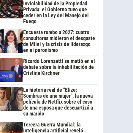
Inviolabilidad de la Propiedad
Privada: el Gobierno tuvo que
ceder en la Ley del Manejo del
Fuego
Encuesta rumbo a 2027: cuatro
consultoras midieron el desgaste
de Milei y la crisis de liderazgo
en el peronismo
Ricardo Lorenzetti se metió en el
debate sobre la inhabilitación de
Cristina Kirchner
La historia real de "Elize:
Sombras de una mujer", la nueva
película de Netflix sobre el caso
de una esposa que descuartizó a
su marido
Tercera Guerra Mundial: la
inteligencia artificial reveló