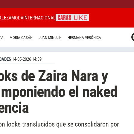
ALEZA
MODA
INTERNACIONAL
CARAS MIAMI
TA
MORIA CASÁN
JUAN MINUJÍN
HERMANA VERÓNICA
CARAS BRASIL
CARAS URUGUAY
DADES
14-05-2026 14:39
oks de Zaira Nara y
imponiendo el naked
encia
on looks translucidos que se consolidaron por