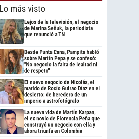
Lo más visto
Lejos de la televisión, el negocio
de Marina Señuk, la periodista
que renunció a TN
Desde Punta Cana, Pampita habló
sobre Martín Pepa y se confesó:
"No negocio la falta de lealtad ni
de respeto"
El nuevo negocio de Nicolás, el
marido de Rocío Guirao Díaz en el
desierto: de heredero de un
imperio a astrofotógrafo
La nueva vida de Martín Karpan,
el ex novio de Florencia Peña que
construyó un negocio con ella y
ahora triunfa en Colombia