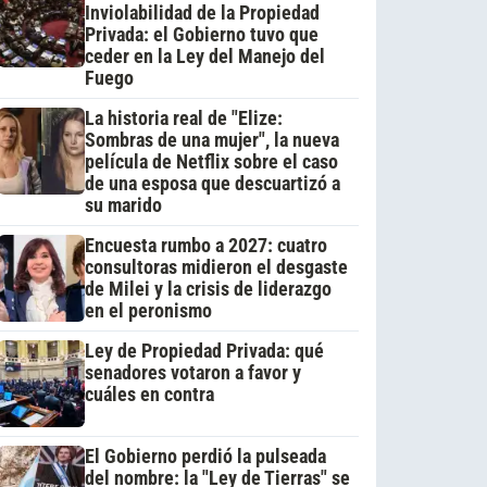
Inviolabilidad de la Propiedad
Privada: el Gobierno tuvo que
ceder en la Ley del Manejo del
Fuego
La historia real de "Elize:
Sombras de una mujer", la nueva
película de Netflix sobre el caso
de una esposa que descuartizó a
su marido
Encuesta rumbo a 2027: cuatro
consultoras midieron el desgaste
de Milei y la crisis de liderazgo
en el peronismo
Ley de Propiedad Privada: qué
senadores votaron a favor y
cuáles en contra
El Gobierno perdió la pulseada
del nombre: la "Ley de Tierras" se