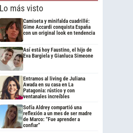
Lo más visto
Camiseta y minifalda cuadrillé:
Gime Accardi conquista España
con un original look en tendencia
Así está hoy Faustino, el hijo de
Eva Bargiela y Gianluca Simeone
Entramos al living de Juliana
Awada en su casa en La
Patagonia: rústico y con
ventanales increíbles
Sofía Aldrey compartió una
reflexión a un mes de ser madre
de Marco: “Fue aprender a
confiar”