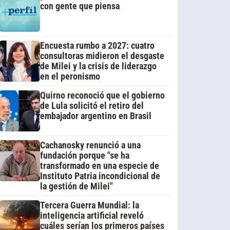
con gente que piensa
Encuesta rumbo a 2027: cuatro
consultoras midieron el desgaste
de Milei y la crisis de liderazgo
en el peronismo
Quirno reconoció que el gobierno
de Lula solicitó el retiro del
embajador argentino en Brasil
Cachanosky renunció a una
fundación porque "se ha
transformado en una especie de
Instituto Patria incondicional de
la gestión de Milei"
Tercera Guerra Mundial: la
inteligencia artificial reveló
cuáles serían los primeros países