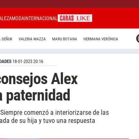
ALEZA
MODA
INTERNACIONAL
CARAS MIAMI
 SEÑUK
VALERIA MAZZA
MARU BOTANA
HERMANA VERÓNICA
CARAS BRASIL
CARAS URUGUAY
DADES
18-01-2023 20:16
consejos Alex
a paternidad
Siempre comenzó a interiorizarse de las
gada de su hija y tuvo una respuesta