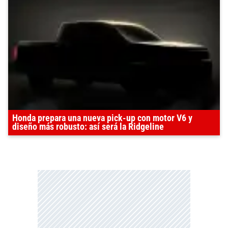
Honda prepara una nueva pick-up con motor V6 y
diseño más robusto: así será la Ridgeline