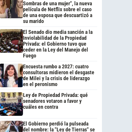
Sombras de una mujer", la nueva
película de Netflix sobre el caso
de una esposa que descuartizó a
su marido
El Senado dio media sanción a la
Inviolabilidad de la Propiedad
Privada: el Gobierno tuvo que
ceder en la Ley del Manejo del
Fuego
Encuesta rumbo a 2027: cuatro
consultoras midieron el desgaste
de Milei y la crisis de liderazgo
en el peronismo
Ley de Propiedad Privada: qué
senadores votaron a favor y
cuáles en contra
El Gobierno perdió la pulseada
del nombre: la "Ley de Tierras" se