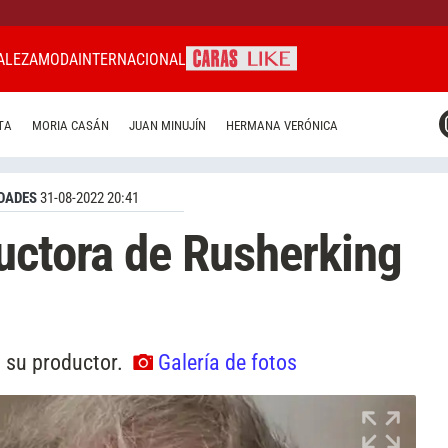
ALEZA
MODA
INTERNACIONAL
CARAS MIAMI
TA
MORIA CASÁN
JUAN MINUJÍN
HERMANA VERÓNICA
CARAS BRASIL
CARAS URUGUAY
DADES
31-08-2022 20:41
uctora de Rusherking
 su productor.
Galería de fotos