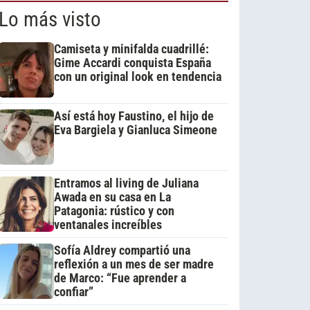
Lo más visto
Camiseta y minifalda cuadrillé:
Gime Accardi conquista España
con un original look en tendencia
Así está hoy Faustino, el hijo de
Eva Bargiela y Gianluca Simeone
Entramos al living de Juliana
Awada en su casa en La
Patagonia: rústico y con
ventanales increíbles
Sofía Aldrey compartió una
reflexión a un mes de ser madre
de Marco: “Fue aprender a
confiar”