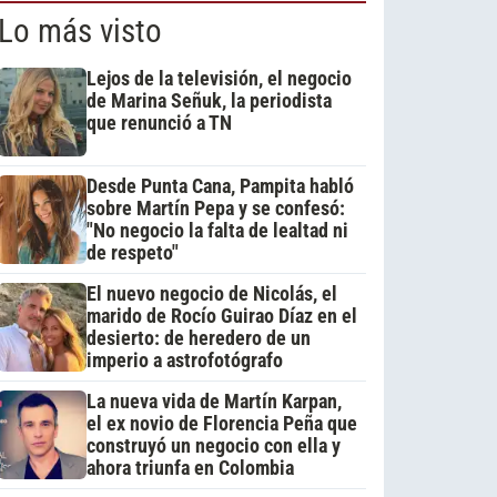
Lo más visto
Lejos de la televisión, el negocio
de Marina Señuk, la periodista
que renunció a TN
Desde Punta Cana, Pampita habló
sobre Martín Pepa y se confesó:
"No negocio la falta de lealtad ni
de respeto"
El nuevo negocio de Nicolás, el
marido de Rocío Guirao Díaz en el
desierto: de heredero de un
imperio a astrofotógrafo
La nueva vida de Martín Karpan,
el ex novio de Florencia Peña que
construyó un negocio con ella y
ahora triunfa en Colombia