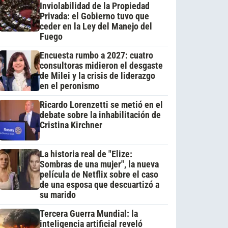
Inviolabilidad de la Propiedad
Privada: el Gobierno tuvo que
ceder en la Ley del Manejo del
Fuego
Encuesta rumbo a 2027: cuatro
consultoras midieron el desgaste
de Milei y la crisis de liderazgo
en el peronismo
Ricardo Lorenzetti se metió en el
debate sobre la inhabilitación de
Cristina Kirchner
La historia real de "Elize:
Sombras de una mujer", la nueva
película de Netflix sobre el caso
de una esposa que descuartizó a
su marido
Tercera Guerra Mundial: la
inteligencia artificial reveló