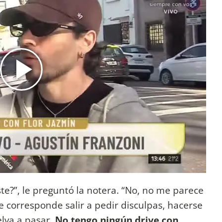
ste?”, le preguntó la notera. “No, no me parece
e corresponde salir a pedir disculpas, hacerse
lva a pasar.
No tengo ningún drive con