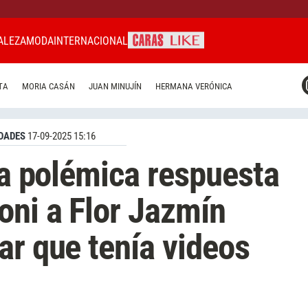
ALEZA
MODA
INTERNACIONAL
CARAS MIAMI
TA
MORIA CASÁN
JUAN MINUJÍN
HERMANA VERÓNICA
CARAS BRASIL
CARAS URUGUAY
DADES
17-09-2025 15:16
la polémica respuesta
oni a Flor Jazmín
ar que tenía videos