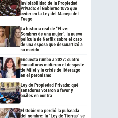
Inviolabilidad de la Propiedad
Privada: el Gobierno tuvo que
ceder en la Ley del Manejo del
Fuego
La historia real de "Elize:
Sombras de una mujer", la nueva
película de Netflix sobre el caso
de una esposa que descuartizó a
su marido
Encuesta rumbo a 2027: cuatro
consultoras midieron el desgaste
de Milei y la crisis de liderazgo
en el peronismo
Ley de Propiedad Privada: qué
senadores votaron a favor y
cuáles en contra
El Gobierno perdió la pulseada
del nombre: la "Ley de Tierras" se