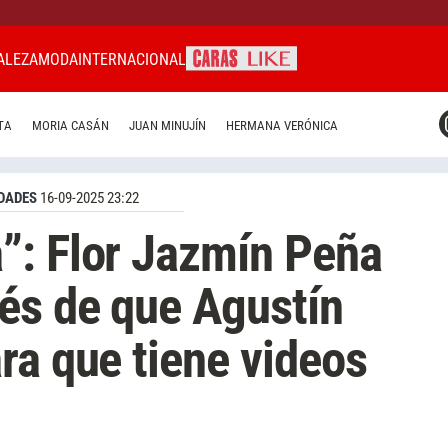
ALEZA
MODA
INTERNACIONAL
CARAS MIAMI
TA
MORIA CASÁN
JUAN MINUJÍN
HERMANA VERÓNICA
CARAS BRASIL
CARAS URUGUAY
DADES
16-09-2025 23:22
”: Flor Jazmín Peña
és de que Agustín
ra que tiene videos