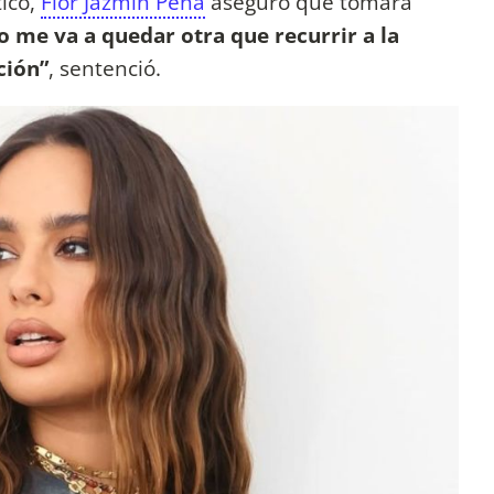
tico,
Flor Jazmín Peña
aseguró que tomará
 me va a quedar otra que recurrir a la
ción”
, sentenció.