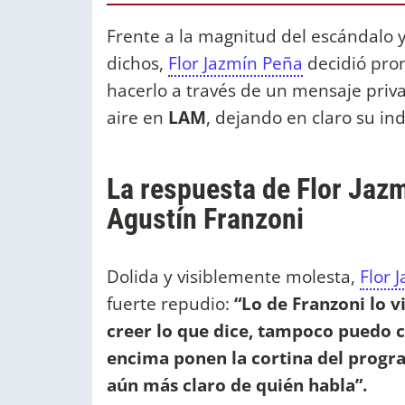
Frente a la magnitud del escándalo 
dichos,
Flor Jazmín Peña
decidió pron
hacerlo a través de un mensaje priv
aire en
LAM
, dejando en claro su in
La respuesta de Flor Jazm
Agustín Franzoni
Dolida y visiblemente molesta,
Flor 
fuerte repudio:
“Lo de Franzoni lo v
creer lo que dice, tampoco puedo cr
encima ponen la cortina del progr
aún más claro de quién habla”.