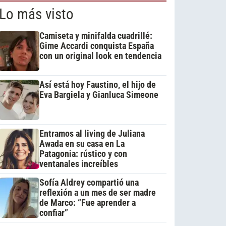
Lo más visto
Camiseta y minifalda cuadrillé:
Gime Accardi conquista España
con un original look en tendencia
Así está hoy Faustino, el hijo de
Eva Bargiela y Gianluca Simeone
Entramos al living de Juliana
Awada en su casa en La
Patagonia: rústico y con
ventanales increíbles
Sofía Aldrey compartió una
reflexión a un mes de ser madre
de Marco: “Fue aprender a
confiar”