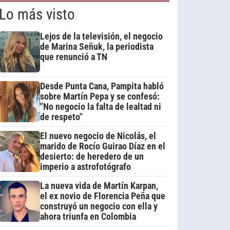
Lo más visto
Lejos de la televisión, el negocio
de Marina Señuk, la periodista
que renunció a TN
Desde Punta Cana, Pampita habló
sobre Martín Pepa y se confesó:
"No negocio la falta de lealtad ni
de respeto"
El nuevo negocio de Nicolás, el
marido de Rocío Guirao Díaz en el
desierto: de heredero de un
imperio a astrofotógrafo
La nueva vida de Martín Karpan,
el ex novio de Florencia Peña que
construyó un negocio con ella y
ahora triunfa en Colombia