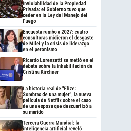
Inviolabilidad de la Propiedad
Privada: el Gobierno tuvo que
ceder en la Ley del Manejo del
Fuego
Encuesta rumbo a 2027: cuatro
consultoras midieron el desgaste
de Milei y la crisis de liderazgo
en el peronismo
Ricardo Lorenzetti se metió en el
debate sobre la inhabilitación de
Cristina Kirchner
La historia real de "Elize:
Sombras de una mujer", la nueva
película de Netflix sobre el caso
de una esposa que descuartizó a
su marido
Tercera Guerra Mundial: la
inteligencia artificial reveló