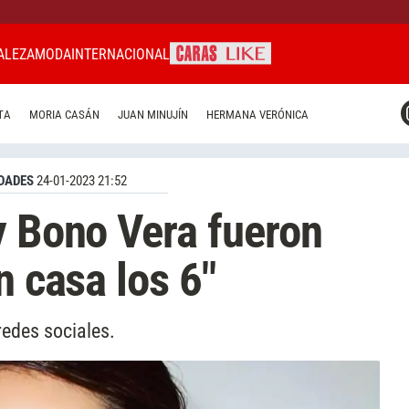
ALEZA
MODA
INTERNACIONAL
CARAS MIAMI
TA
MORIA CASÁN
JUAN MINUJÍN
HERMANA VERÓNICA
CARAS BRASIL
CARAS URUGUAY
DADES
24-01-2023 21:52
y Bono Vera fueron
n casa los 6"
redes sociales.