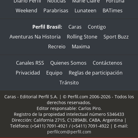
Diario Perfil
Noticias
Marie Claire
Fortuna
Weekend
Parabrisas
Lunateen
BATimes
Perfil Brasil:
Caras
Contigo
Aventuras Na Historia
Rolling Stone
Sport Buzz
Recreio
Maxima
Canales RSS
Quienes Somos
Contáctenos
Privacidad
Equipo
Reglas de participación
Tránsito
Caras - Editorial Perfil S.A.
| © Perfil.com 2006-2026 - Todos los
derechos reservados.
Editor responsable: Carlos Piro.
Registro de la propiedad intelectual número 5346433
Dirección:
California 2715
,
C1289ABI
,
CABA, Argentina
|
Teléfono:
(+5411) 7091-4921
/
(+5411) 7091-4922
| E-mail:
perfilcom@perfil.com